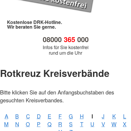
Kostenlose DRK-Hotline.
Wir beraten Sie gerne.
08000
365
000
Infos für Sie kostenfrei
rund um die Uhr
Rotkreuz Kreisverbände
Bitte klicken Sie auf den Anfangsbuchstaben des
gesuchten Kreisverbandes.
A
B
C
D
E
F
G
H
I
J
K
L
M
N
O
P
Q
R
S
T
U
V
W
X
Foto:
A.