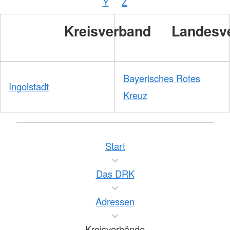
Y
Z
Zelck
/
DRKS
Kreisverband
Landesv
Bayerisches Rotes
Ingolstadt
Kreuz
Start
Das DRK
Adressen
Kreisverbände