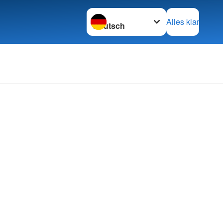
Sprache wechseln zu
Alles klar
erbände
rbände
z international