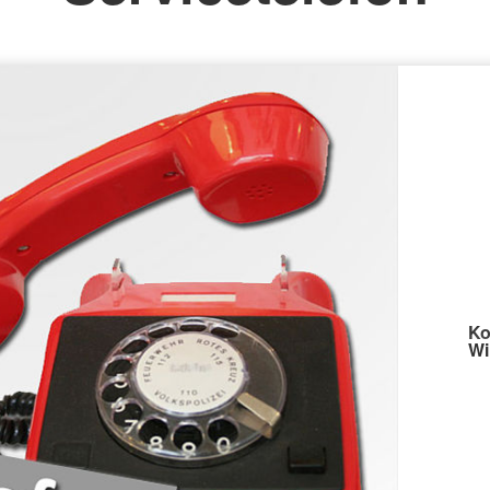
Ko
Wi