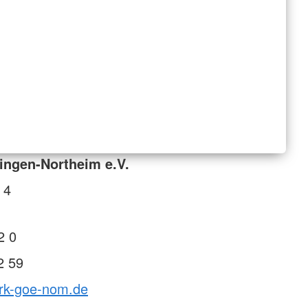
ingen-Northeim e.V.
 4
2 0
2 59
drk-goe-nom.de